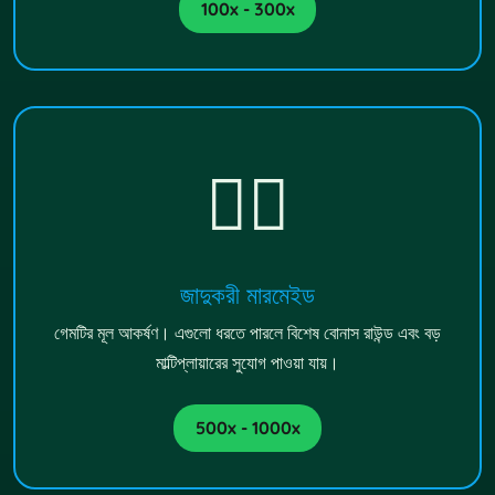
100x - 300x
🧜‍♀️
জাদুকরী মারমেইড
গেমটির মূল আকর্ষণ। এগুলো ধরতে পারলে বিশেষ বোনাস রাউন্ড এবং বড়
মাল্টিপ্লায়ারের সুযোগ পাওয়া যায়।
500x - 1000x