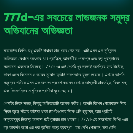
777d-এর সবচেয়ে লাভজনক সমুদ্র
অভিযানের অভিজ্ঞতা
মারমেইড ফিশিং শুধু একটি সাধারণ মাছ ধরার গেম নয়—এটি এমন এক দৃষ্টিনন্দন
অভিজ্ঞতা যেখানে চমৎকার 3D গ্রাফিক্স, আকর্ষণীয় গেমপ্লে এবং বড় পুরস্কারের
সম্ভাবনা একসঙ্গে মিলেছে। 777d-এ এই গেমটি খুব দ্রুতই জনপ্রিয় হয়ে উঠেছে,
কারণ এতে বিনোদন ও জয়ের সুযোগ দুটোই দারুণভাবে যুক্ত হয়েছে। এখানে আপনি
সমুদ্রের গভীরে এমন এক জগতে প্রবেশ করবেন যেখানে জাদুকরী মারমেইড, বিরল মাছ
এবং কিংবদন্তির সামুদ্রিক প্রাণীরা ঘুরে বেড়ায়।
গেমটির নিয়ম সহজ, কিন্তু অভিজ্ঞতাটি অনেক গভীর। আপনি বিশেষ গোলাবারুদ দিয়ে
স্ক্রিন জুড়ে সাঁতার কাটতে থাকা টার্গেটগুলোর দিকে গুলি ছুড়বেন, আর প্রতিটি
লক্ষ্যবস্তুর নিজস্ব আলাদা মাল্টিপ্লায়ার মান থাকবে। 777d-এর মারমেইড ফিশিং-এর
বড় আকর্ষণ হলো এর প্রগ্রেসিভ অস্ত্র ব্যবস্থা—যত বেশি খেলবেন, তত বেশি