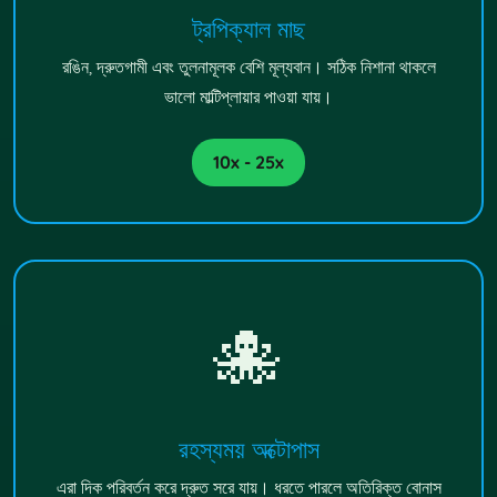
ট্রপিক্যাল মাছ
রঙিন, দ্রুতগামী এবং তুলনামূলক বেশি মূল্যবান। সঠিক নিশানা থাকলে
ভালো মাল্টিপ্লায়ার পাওয়া যায়।
10x - 25x
🐙
রহস্যময় অক্টোপাস
এরা দিক পরিবর্তন করে দ্রুত সরে যায়। ধরতে পারলে অতিরিক্ত বোনাস