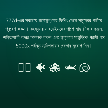
777d-এর সবচেয়ে মনোমুগ্ধকর ফিশিং গেমে সমুদ্রের গভীরে
প্রবেশ করুন। রহস্যময় মারমেইডদের পাশে মাছ শিকার করুন,
শক্তিশালী অস্ত্র আনলক করুন এবং মূল্যবান সামুদ্রিক প্রাণী ধরে
5000x পর্যন্ত মাল্টিপ্লায়ার জেতার সুযোগ নিন।
🧜‍♀️ 🐠 🐙 🦈 🐚