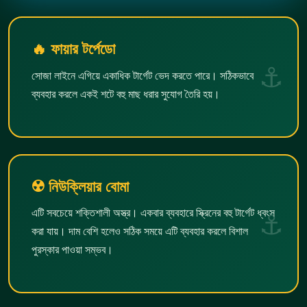
🔥 ফায়ার টর্পেডো
সোজা লাইনে এগিয়ে একাধিক টার্গেট ভেদ করতে পারে। সঠিকভাবে
ব্যবহার করলে একই শটে বহু মাছ ধরার সুযোগ তৈরি হয়।
☢️ নিউক্লিয়ার বোমা
এটি সবচেয়ে শক্তিশালী অস্ত্র। একবার ব্যবহারে স্ক্রিনের বহু টার্গেট ধ্বংস
করা যায়। দাম বেশি হলেও সঠিক সময়ে এটি ব্যবহার করলে বিশাল
পুরস্কার পাওয়া সম্ভব।