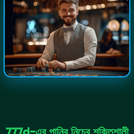
777d-এর পানির নিচের শক্তিশালী