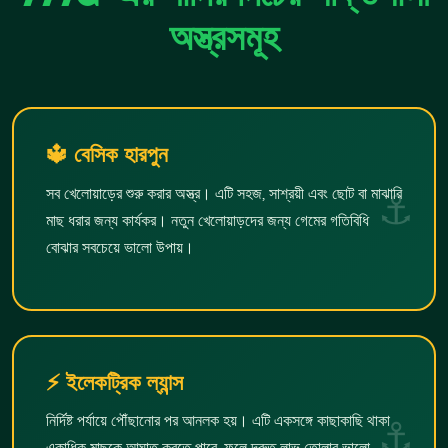
অস্ত্রসমূহ
🔱 বেসিক হারপুন
সব খেলোয়াড়ের শুরু করার অস্ত্র। এটি সহজ, সাশ্রয়ী এবং ছোট বা মাঝারি
মাছ ধরার জন্য কার্যকর। নতুন খেলোয়াড়দের জন্য গেমের গতিবিধি
বোঝার সবচেয়ে ভালো উপায়।
⚡ ইলেকট্রিক ল্যান্স
নির্দিষ্ট পর্যায়ে পৌঁছানোর পর আনলক হয়। এটি একসঙ্গে কাছাকাছি থাকা
একাধিক মাছকে আঘাত করতে পারে, ফলে দ্রুত লাভ তোলার ভালো