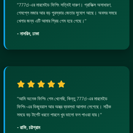
"777d-এর মারমেইড ফিশিং সত্যিই দারুণ। গ্রাফিক্স অসাধারণ,
গেমপ্লে মজার আর বড় পুরস্কার জেতার সুযোগ আছে। অবসর সময়ে
খেলার জন্য এটি আমার প্রিয় গেম হয়ে গেছে।"
- নাসরিন, ঢাকা
"আমি অনেক ফিশিং গেম খেলেছি, কিন্তু 777d-এর মারমেইড
ফিশিং-এর ভিজ্যুয়াল আর অস্ত্র ব্যবস্থা আলাদা লেগেছে। সঠিক
সময়ে বড় টার্গেট ধরতে পারলে খুব ভালো ফল পাওয়া যায়।"
- রাফি, চট্টগ্রাম