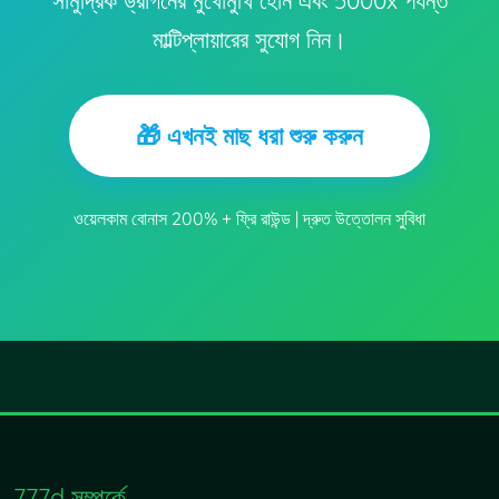
সামুদ্রিক ড্রাগনের মুখোমুখি হোন এবং 5000x পর্যন্ত
মাল্টিপ্লায়ারের সুযোগ নিন।
🎁 এখনই মাছ ধরা শুরু করুন
ওয়েলকাম বোনাস 200% + ফ্রি রাউন্ড | দ্রুত উত্তোলন সুবিধা
777d সম্পর্কে