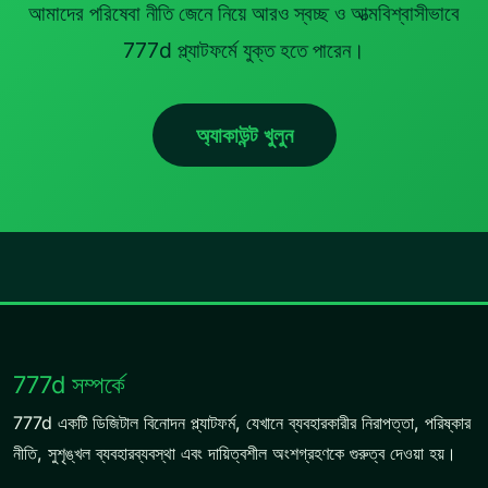
আমাদের পরিষেবা নীতি জেনে নিয়ে আরও স্বচ্ছ ও আত্মবিশ্বাসীভাবে
777d প্ল্যাটফর্মে যুক্ত হতে পারেন।
অ্যাকাউন্ট খুলুন
777d সম্পর্কে
777d একটি ডিজিটাল বিনোদন প্ল্যাটফর্ম, যেখানে ব্যবহারকারীর নিরাপত্তা, পরিষ্কার
নীতি, সুশৃঙ্খল ব্যবহারব্যবস্থা এবং দায়িত্বশীল অংশগ্রহণকে গুরুত্ব দেওয়া হয়।