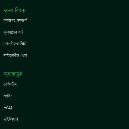
দ্রুত লিংক
আমাদের সম্পর্কে
ব্যবহারের শর্ত
গোপনীয়তা নীতি
দায়িত্বশীল খেলা
অ্যাকাউন্ট
রেজিস্টার
লগইন
FAQ
সাইটম্যাপ