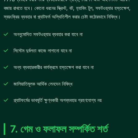
বজায় রাখতে হবে। কোনো ধরনের স্ক্রিপ্ট, বট, হ্যাকিং টুল, সফটওয়্যার হস্তক্ষেপ,
স্বয়ংক্রিয় ব্যবহার বা প্ল্যাটফর্ম অস্থিতিশীল করার চেষ্টা কঠোরভাবে নিষিদ্ধ।
অননুমোদিত সফটওয়্যার ব্যবহার করা যাবে না
সিস্টেম দুর্বলতা কাজে লাগানো যাবে না
অন্য ব্যবহারকারীর কার্যক্রমে হস্তক্ষেপ করা যাবে না
জালিয়াতিমূলক আর্থিক লেনদেন নিষিদ্ধ
প্ল্যাটফর্মের ভাবমূর্তি ক্ষুণ্নকারী অপব্যবহার গ্রহণযোগ্য নয়
7. গেম ও ফলাফল সম্পর্কিত শর্ত