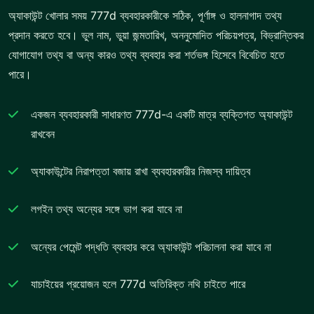
অ্যাকাউন্ট খোলার সময় 777d ব্যবহারকারীকে সঠিক, পূর্ণাঙ্গ ও হালনাগাদ তথ্য
প্রদান করতে হবে। ভুল নাম, ভুয়া জন্মতারিখ, অননুমোদিত পরিচয়পত্র, বিভ্রান্তিকর
যোগাযোগ তথ্য বা অন্য কারও তথ্য ব্যবহার করা শর্তভঙ্গ হিসেবে বিবেচিত হতে
পারে।
একজন ব্যবহারকারী সাধারণত 777d-এ একটি মাত্র ব্যক্তিগত অ্যাকাউন্ট
রাখবেন
অ্যাকাউন্টের নিরাপত্তা বজায় রাখা ব্যবহারকারীর নিজস্ব দায়িত্ব
লগইন তথ্য অন্যের সঙ্গে ভাগ করা যাবে না
অন্যের পেমেন্ট পদ্ধতি ব্যবহার করে অ্যাকাউন্ট পরিচালনা করা যাবে না
যাচাইয়ের প্রয়োজন হলে 777d অতিরিক্ত নথি চাইতে পারে