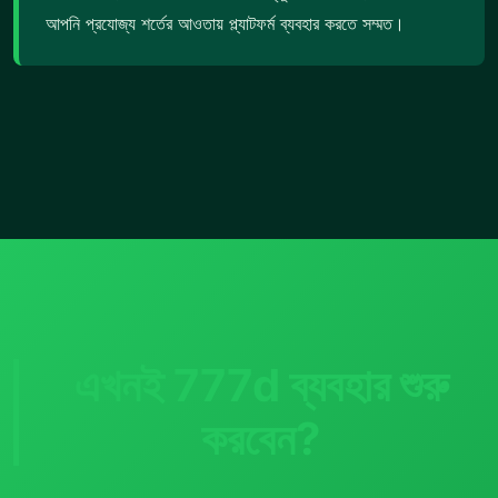
আপনি প্রযোজ্য শর্তের আওতায় প্ল্যাটফর্ম ব্যবহার করতে সম্মত।
এখনই 777d ব্যবহার শুরু
করবেন?