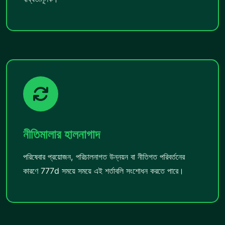
নীতিমালার হালনাগাদ
পরিষেবার প্রয়োজন, পরিচালনাগত উন্নয়ন বা নীতিগত পরিবর্তনের
কারণে 777d সময়ে সময়ে এই শর্তাবলি সংশোধন করতে পারে।