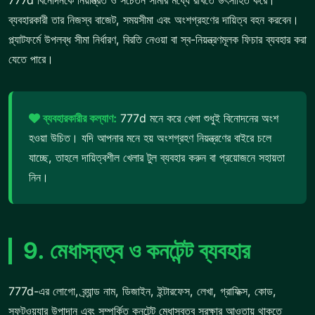
ব্যবহারকারী তার নিজস্ব বাজেট, সময়সীমা এবং অংশগ্রহণের দায়িত্ব বহন করবেন।
প্ল্যাটফর্মে উপলব্ধ সীমা নির্ধারণ, বিরতি নেওয়া বা স্ব-নিয়ন্ত্রণমূলক ফিচার ব্যবহার করা
যেতে পারে।
ব্যবহারকারীর কল্যাণ:
777d মনে করে খেলা শুধুই বিনোদনের অংশ
হওয়া উচিত। যদি আপনার মনে হয় অংশগ্রহণ নিয়ন্ত্রণের বাইরে চলে
যাচ্ছে, তাহলে দায়িত্বশীল খেলার টুল ব্যবহার করুন বা প্রয়োজনে সহায়তা
নিন।
9. মেধাস্বত্ব ও কনটেন্ট ব্যবহার
777d-এর লোগো, ব্র্যান্ড নাম, ডিজাইন, ইন্টারফেস, লেখা, গ্রাফিক্স, কোড,
সফটওয়্যার উপাদান এবং সম্পর্কিত কনটেন্ট মেধাস্বত্ব সুরক্ষার আওতায় থাকতে