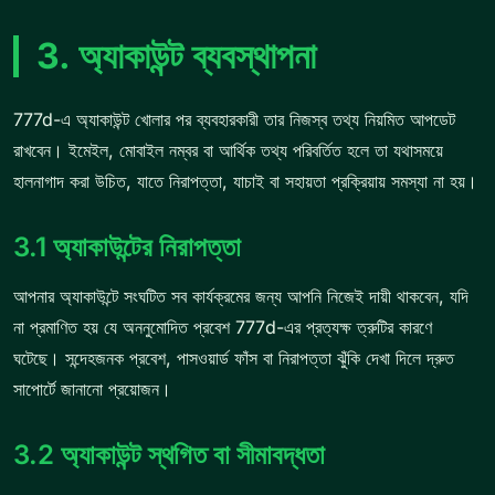
3. অ্যাকাউন্ট ব্যবস্থাপনা
777d-এ অ্যাকাউন্ট খোলার পর ব্যবহারকারী তার নিজস্ব তথ্য নিয়মিত আপডেট
রাখবেন। ইমেইল, মোবাইল নম্বর বা আর্থিক তথ্য পরিবর্তিত হলে তা যথাসময়ে
হালনাগাদ করা উচিত, যাতে নিরাপত্তা, যাচাই বা সহায়তা প্রক্রিয়ায় সমস্যা না হয়।
3.1 অ্যাকাউন্টের নিরাপত্তা
আপনার অ্যাকাউন্টে সংঘটিত সব কার্যক্রমের জন্য আপনি নিজেই দায়ী থাকবেন, যদি
না প্রমাণিত হয় যে অননুমোদিত প্রবেশ 777d-এর প্রত্যক্ষ ত্রুটির কারণে
ঘটেছে। সন্দেহজনক প্রবেশ, পাসওয়ার্ড ফাঁস বা নিরাপত্তা ঝুঁকি দেখা দিলে দ্রুত
সাপোর্টে জানানো প্রয়োজন।
3.2 অ্যাকাউন্ট স্থগিত বা সীমাবদ্ধতা