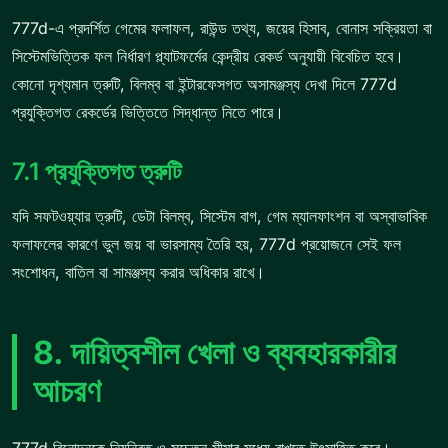
777d-এ প্রদর্শিত গেমের ফলাফল, রাউন্ড তথ্য, জয়ের হিসাব, বোনাস সক্রিয়তা বা
সিস্টেমভিত্তিক ফল নির্ধারণ প্ল্যাটফর্মের কেন্দ্রীয় রেকর্ড অনুযায়ী বিবেচিত হবে।
কোনো দৃশ্যমান ত্রুটি, বিলম্ব বা ইন্টারফেসগত অসামঞ্জস্য দেখা দিলে 777d
প্রযুক্তিগত রেকর্ডের ভিত্তিতে সিদ্ধান্ত নিতে পারে।
7.1 প্রযুক্তিগত ত্রুটি
যদি সফটওয়্যার ত্রুটি, ডেটা বিলম্ব, সিস্টেম বাগ, গেম ম্যালফাংশন বা অস্বাভাবিক
ফলাফলের কারণে ভুল জয় বা ভারসাম্য তৈরি হয়, 777d প্রয়োজনে সেই ফল
সংশোধন, বাতিল বা সামঞ্জস্য করার অধিকার রাখে।
8. দায়িত্বশীল খেলা ও ব্যবহারকারীর
আচরণ
777d বিনোদনকে নিয়ন্ত্রিত ও সচেতন সীমার মধ্যে রাখতে উৎসাহিত করে।